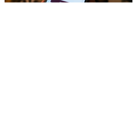
Коллаж: Kazinform/ИИ
针对社会各界关注的问题，哈萨克斯坦贸易和一体化部对此
作出正式说明。
酒类销售并未被禁止，但须符合相关要求
据该部介绍，根据《贸易活动监管法》规定，酒精产品并不
属于禁止在电子商务领域销售的商品类别。此次公布的统一
清单并未新增任何限制措施，其主要作用是对现有相关规定
进行整理和明确。
不过，这并不意味着酒类产品可以通过互联网在没有任何条
件限制的情况下销售。
贸易和一体化部解释称，企业通过线上渠道销售酒类产品
时，必须遵守有关乙醇和酒精产品生产及流通监管方面的法