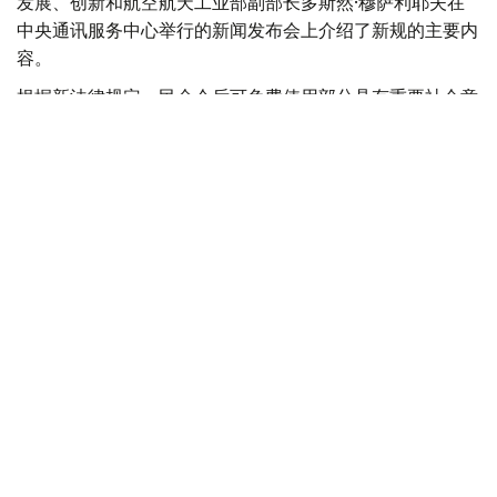
发展、创新和航空航天工业部副部长多斯然·穆萨利耶夫在
中央通讯服务中心举行的新闻发布会上介绍了新规的主要内
容。
根据新法律规定，民众今后可免费使用部分具有重要社会意
义的政府移动应用程序，包括eGov、eGov Business、
eOtinish和AITU等平台，无需消耗移动数据流量。
与此同时，移动终端设备验证服务将纳入国家监管体系。哈
萨克斯坦数字发展、创新和航空航天工业部表示，自手机验
证机制实施一年来，已取得积极成效。在此基础上，政府还
收集了相关法律法规存在的不足和执行过程中发现的问题，
并计划通过新的设备验证规则加以完善。
在通信设备管理方面，新规将加强对手机信号放大器
（Repeater）的监管。副部长介绍，过去部分地区由于未
经授权安装信号放大设备，导致移动通信质量受到影响。今
后，仅允许通信运营商进口和安装相关设备，以减少信号干
扰问题。
此次法律修订还将重点加强通信网络安全和打击电信诈骗。