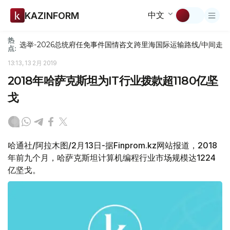
中文
KAZINFORM
热
选举-2026
总统府
任免
事件
国情咨文
跨里海国际运输路线/中间走
点:
13:13, 13 2月 2019
2018年哈萨克斯坦为IT行业拨款超1180亿坚
戈
哈通社/阿拉木图/2月13日-据Finprom.kz网站报道，2018
年前九个月，哈萨克斯坦计算机编程行业市场规模达1224
亿坚戈。