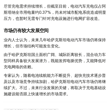
尽管充电需求持续增长，但截至目前，电动汽车充电仅占阿
斯塔纳全市用电量约0.37%，尚未对城市配电系统造成明显
压力，也暂时无需专门针对充电设施进行电网扩容改造。
市场仍有较大发展空间
业内人士认为，未来几年哈萨克斯坦电动汽车市场仍将保持
增长，但市场结构可能发生变化。
由于哈萨克斯坦国土面积广阔、城际距离较长，混合动力车
型同样具备较大发展潜力，既能发挥电驱优势，又能降低对
充电网络的依赖。
专家认为，随着电池续航能力不断提升、超快充技术逐步普
及以及市场竞争持续加剧，哈萨克斯坦电动汽车市场仍将继
续扩大。不过，未来行业发展的关键，将取决于充电基础设
施建设能否跟上快速增长的市场需求。