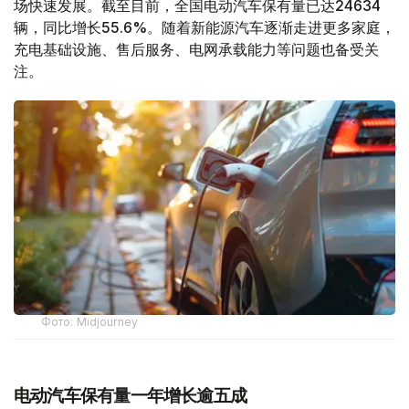
场快速发展。截至目前，全国电动汽车保有量已达24634
辆，同比增长55.6%。随着新能源汽车逐渐走进更多家庭，
充电基础设施、售后服务、电网承载能力等问题也备受关
注。
Фото: Midjourney
电动汽车保有量一年增长逾五成