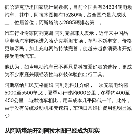
据哈萨克斯坦国家统计局数据，目前全国共有24634辆电动
汽车。其中，阿拉木图拥有15280辆，占全国总量六成以
上，位居首位；阿斯塔纳以2885辆排名第二。
汽车行业专家阿列克谢·阿列克谢耶夫表示，近年来中国品
牌电动汽车陆续进入哈萨克斯坦市场，车型不断丰富、价格
更加亲民，加上充电网络持续完善，使越来越多消费者开始
接受电动汽车。
他认为，如今电动汽车已不再只是科技爱好者的选择，更成
为不少家庭兼顾经济性与科技体验的出行工具。
阿斯塔纳居民艾格丽姆·阿利别科娃介绍，一次充满电约需
5000至5500坚戈，夏季可行驶约600公里，冬季约400至
450公里，与燃油车相比，用车成本几乎降低一半。此外，
由于没有传统发动机和变速箱，车辆日常维护费用也明显减
少。
从阿斯塔纳开到阿拉木图已经成为现实