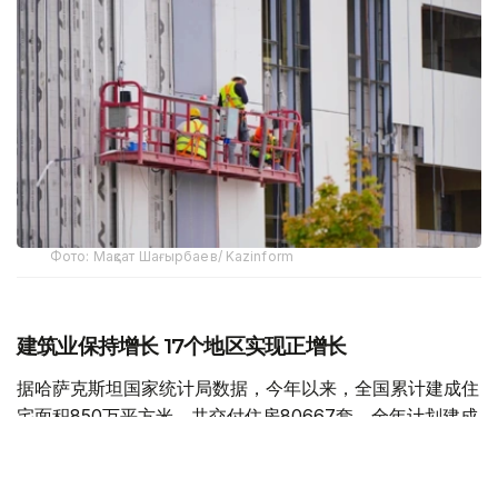
Фото: Мақсат Шағырбаев/ Kazinform
建筑业保持增长 17个地区实现正增长
据哈萨克斯坦国家统计局数据，今年以来，全国累计建成住
宅面积850万平方米，共交付住房80667套，全年计划建成
住宅面积达到2000万平方米。
今年1月至6月，全国建筑工程实际完成量同比增长15.2%，