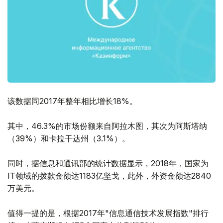
该数据同2017年整年相比增长18%。
其中，46.3%的市场份额来自阿拉木图，其次为阿斯塔纳
（39%）和卡拉干达州（3.1%）。
同时，据信息和通讯部的统计数据显示，2018年，国家为
IT领域的拨款金额达1183亿坚戈，此外，外资金额达2840
万美元。
值得一提的是，根据2017年"信息通信技术发展指数"排行