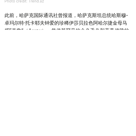
Phоtо credit: Trend.az
此前，哈萨克国际通讯社曾报道，哈萨克斯坦总统哈斯穆-
卓玛尔特·托卡耶夫钟爱的珍稀伊莎贝拉色阿哈尔捷金母马
“阿克詹”（Ақжан），凭借其罕见的金色毛色和高贵优雅的
外形，已成为阿斯塔纳新的文化象征，并受到国际媒体和社
交平台广泛关注。
文化
土库曼斯坦
叶尔兰 马赞
编译
10:56, 02 7月 2026
哈土两国外长举行会谈 目标将双边贸易额提
升至10亿美元