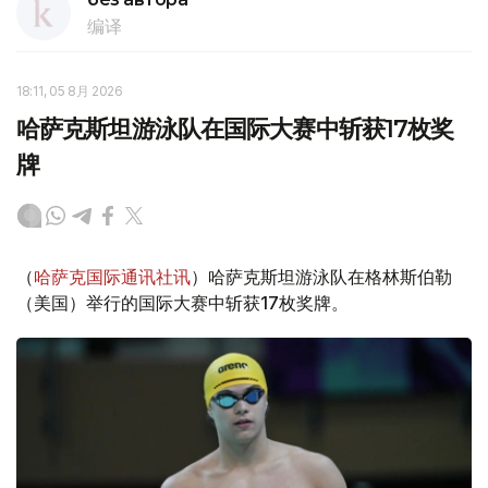
编译
18:11, 05 8月 2026
哈萨克斯坦游泳队在国际大赛中斩获17枚奖
牌
（
哈萨克国际通讯社讯
）哈萨克斯坦游泳队在格林斯伯勒
（美国）举行的国际大赛中斩获17枚奖牌。