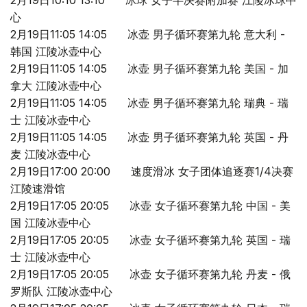
2月19日10:10 13:10 冰球 女子半决赛附加赛 江陵冰球中
心
2月19日11:05 14:05 冰壶 男子循环赛第九轮 意大利 -
韩国 江陵冰壶中心
2月19日11:05 14:05 冰壶 男子循环赛第九轮 美国 - 加
拿大 江陵冰壶中心
2月19日11:05 14:05 冰壶 男子循环赛第九轮 瑞典 - 瑞
士 江陵冰壶中心
2月19日11:05 14:05 冰壶 男子循环赛第九轮 英国 - 丹
麦 江陵冰壶中心
2月19日17:00 20:00 速度滑冰 女子团体追逐赛1/4决赛
江陵速滑馆
2月19日17:05 20:05 冰壶 女子循环赛第九轮 中国 - 美
国 江陵冰壶中心
2月19日17:05 20:05 冰壶 女子循环赛第九轮 英国 - 瑞
士 江陵冰壶中心
2月19日17:05 20:05 冰壶 女子循环赛第九轮 丹麦 - 俄
罗斯队 江陵冰壶中心