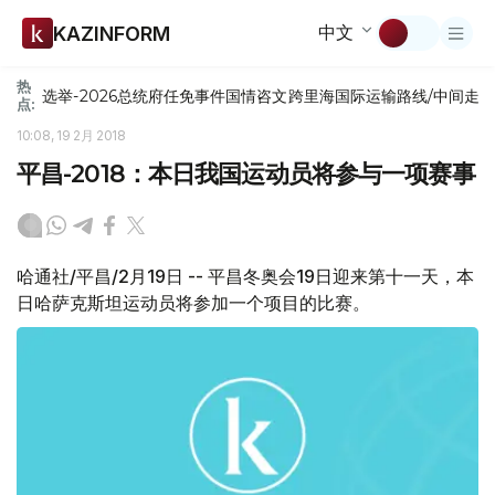
中文
KAZINFORM
热
选举-2026
总统府
任免
事件
国情咨文
跨里海国际运输路线/中间走
点:
10:08, 19 2月 2018
平昌-2018：本日我国运动员将参与一项赛事
哈通社/平昌/2月19日 -- 平昌冬奥会19日迎来第十一天，本
日哈萨克斯坦运动员将参加一个项目的比赛。