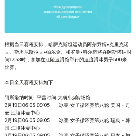
根据当日赛程安排，哈萨克斯坦运动员阿尔乔姆•克里克诺
夫、斯坦尼斯拉夫•帕尔金、和罗曼•科尔奇将在阿斯塔纳时
间17:53时，参加在江陵速滑馆举行的速度滑冰男子500米
比赛。
本日全天赛程安排如下
阿斯塔纳时间 平昌时间 大项/比赛/场馆
2月19日06:05 09:05 冰壶 女子循环赛第八轮 美国 - 丹
麦 江陵冰壶中心
2月19日06:05 09:05 冰壶 女子循环赛第八轮 瑞典 - 韩
国 江陵冰壶中心
2月19日06:05 09:05 冰壶 女子循环赛第八轮 日本 - 加