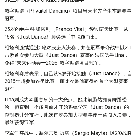
数字舞蹈（Phygital Dancing）项目当天率先产生本届赛事
冠军。
25岁的弗兰科·维塔利（Franco Vitali）经过两天比赛，从
16名《Just Dance》顶尖选手中脱颖而出。
维塔利连续通过5轮对决进入决赛，并在冠军争夺战中以2:1
击败首次参加大型《Just Dance》赛事的法国选手Lina，
夺得“未来运动会—2026”数字舞蹈项目冠军。
维塔利赛后表示，自己从9岁开始接触《Just Dance》，自
2016年起参加各类比赛，而此次是他赢得的首个大型赛事
冠军。
Lina则成为本届赛事的一大亮点。她此前虽然拥有舞蹈经
验，但直到一个多月前才开始系统学习《Just Dance》的
控制器计分技巧，此次首次参加大型赛事便一路闯入决赛，
最终获得亚军。
季军争夺战中，塞尔吉奥·迈塔（Sergio Mayta）以2:0战胜