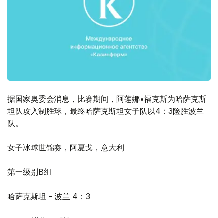
据国家奥委会消息，比赛期间，阿莲娜•福克斯为哈萨克斯
坦队攻入制胜球，最终哈萨克斯坦女子队以4：3险胜波兰
队。
女子冰球世锦赛，阿夏戈，意大利
第一级别B组
哈萨克斯坦 - 波兰 4：3