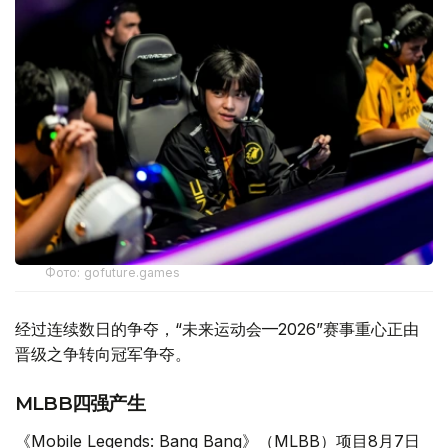
Фото: gofuture.games
经过连续数日的争夺，“未来运动会—2026”赛事重心正由
晋级之争转向冠军争夺。
MLBB四强产生
《Mobile Legends: Bang Bang》（MLBB）项目8月7日