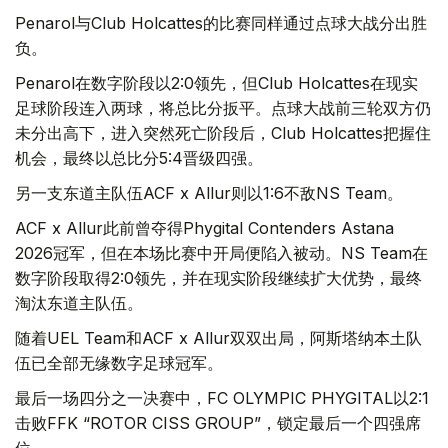
Penarol与Club Holcattes的比赛同样通过点球大战分出胜
负。
Penarol在数字阶段以2:0领先，但Club Holcattes在现实
足球阶段连入两球，将总比分扳平。点球大战前三轮双方仍
未分出高下，进入突然死亡阶段后，Club Holcattes把握住
机会，最终以总比分5:4晋级四强。
另一支东道主队伍ACF x Allur则以1:6不敌NS Team。
ACF x Allur此前曾夺得Phygital Contenders Astana
2026冠军，但在本场比赛中开局便陷入被动。NS Team在
数字阶段取得2:0领先，并在现实阶段继续扩大优势，最终
淘汰东道主队伍。
随着UEL Team和ACF x Allur双双出局，阿斯塔纳本土队
伍已全部无缘数字足球冠军。
最后一场四分之一决赛中，FC OLYMPIC PHYGITAL以2:1
击败FFK “ROTOR CISS GROUP”，锁定最后一个四强席