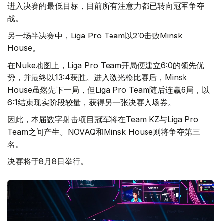
进入决赛的最低目标，目前所有注意力都已转向冠军争夺
战。
另一场半决赛中，Liga Pro Team以2:0击败Minsk
House。
在Nuke地图上，Liga Pro Team开局便建立6:0的领先优
势，并最终以13:4获胜。进入激光枪比赛后，Minsk
House虽然先下一局，但Liga Pro Team随后连赢6局，以
6:1结束现实阶段较量，获得另一张决赛入场券。
因此，本届数字射击项目冠军将在Team KZ与Liga Pro
Team之间产生。NOVAQ和Minsk House则将争夺第三
名。
决赛将于8月8日举行。