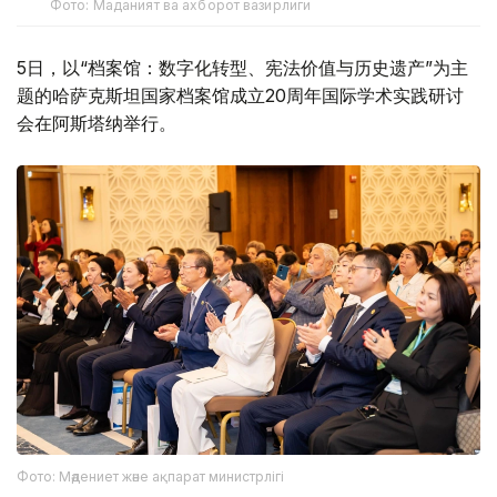
Фото: Маданият ва ахборот вазирлиги
5日，以“档案馆：数字化转型、宪法价值与历史遗产”为主
题的哈萨克斯坦国家档案馆成立20周年国际学术实践研讨
会在阿斯塔纳举行。
Фото: Мәдениет және ақпарат министрлігі