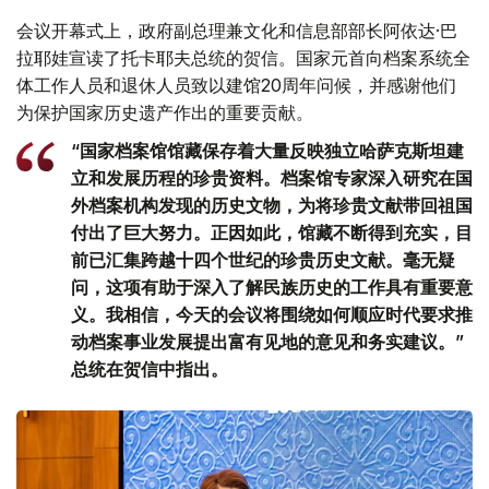
会议开幕式上，政府副总理兼文化和信息部部长阿依达·巴
拉耶娃宣读了托卡耶夫总统的贺信。国家元首向档案系统全
体工作人员和退休人员致以建馆20周年问候，并感谢他们
为保护国家历史遗产作出的重要贡献。
“国家档案馆馆藏保存着大量反映独立哈萨克斯坦建
立和发展历程的珍贵资料。档案馆专家深入研究在国
外档案机构发现的历史文物，为将珍贵文献带回祖国
付出了巨大努力。正因如此，馆藏不断得到充实，目
前已汇集跨越十四个世纪的珍贵历史文献。毫无疑
问，这项有助于深入了解民族历史的工作具有重要意
义。我相信，今天的会议将围绕如何顺应时代要求推
动档案事业发展提出富有见地的意见和务实建议。”
总统在贺信中指出。