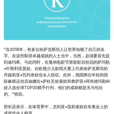
"在2018年，有多位哈萨克斯坦人让世界知晓了自己的名
字。在这些取得卓越成就的人士当中，当然，必须要首先提
到迪玛希。与此同时，在戛纳电影节荣获影后桂冠的萨玛勒
•叶斯利亚莫娃、在欧视少儿歌唱大赛上代表哈萨克斯坦的
丹妮莉亚•托列舍娃也令人惊叹。此外，我国两位年轻的国
际象棋运动员迪娜拉•萨杜瓦哈索娃和詹萨亚•阿布德玛勒科
娃入选全球TOP20棋手行列。他们的成就都是无与伦比
的。"他说。
部长还表示，在体育界中，尤利亚•茄莉谢娃在冬奥会上的
成就也令人称道。