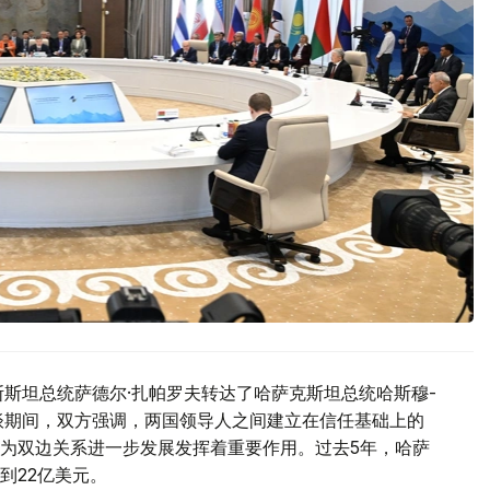
斯斯坦总统萨德尔·扎帕罗夫转达了哈萨克斯坦总统哈斯穆-
谈期间，双方强调，两国领导人之间建立在信任基础上的
为双边关系进一步发展发挥着重要作用。过去5年，哈萨
到22亿美元。