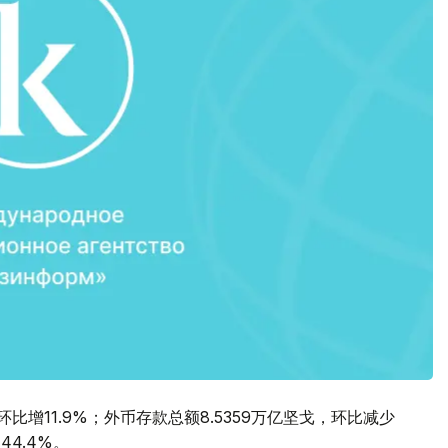
环比增11.9%；外币存款总额8.5359万亿坚戈，环比减少
44.4%。