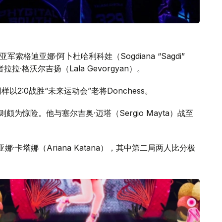
赛事亚军索格迪亚娜·阿卜杜哈利科娃（Sogdiana “Sagdi”
者拉拉·格沃尔吉扬（Lala Gevorgyan）。
）同样以2:0战胜“未来运动会”老将Donchess。
战则颇为惊险。他与塞尔吉奥·迈塔（Sergio Mayta）战至
阿丽亚娜·卡塔娜（Ariana Katana），其中第二局两人比分极