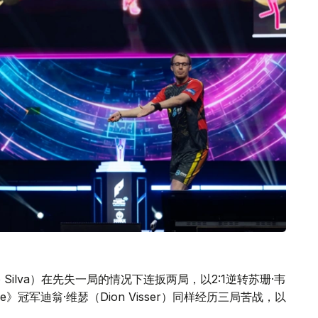
o Silva）在先失一局的情况下连扳两局，以2:1逆转苏珊·韦
ance》冠军迪翁·维瑟（Dion Visser）同样经历三局苦战，以