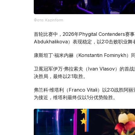
Фото: Kazinform
首轮比赛中，2026年Phygital Contenders
Abdukhalikova）表现稳定，以2:0击败职业舞
康斯坦丁·福米内赫（Konstantin Fominykh
卫冕冠军伊万·弗拉索夫（Ivan Vlasov）的首
决胜局，最终以2:1取胜。
弗兰科·维塔利（Franco Vitali）以2:0战胜
为接近，维塔利最终仅以1分优势险胜。