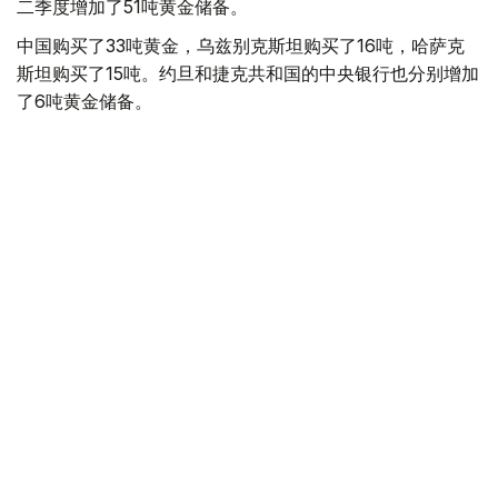
二季度增加了51吨黄金储备。
中国购买了33吨黄金，乌兹别克斯坦购买了16吨，哈萨克
斯坦购买了15吨。约旦和捷克共和国的中央银行也分别增加
了6吨黄金储备。
全球各国央行在第二季度共购买了约289吨黄金，比2025年
同期增长了62%。去年同期，黄金购买量约为178吨。
世界黄金协会称，黄金需求的增长受到地缘政治不确定性、
本季度贵金属价格下跌，以及各国寻求国际储备多元化等因
素的影响。
根据该协会进行的一项调查，89%的央行行长预计未来一
年全球黄金储备量将会增加。45%的受访者表示，他们的
国家计划增加黄金储备。
黄金储备
哈萨克斯坦
经济
央行
金融
木合塔尔 哈力木拉