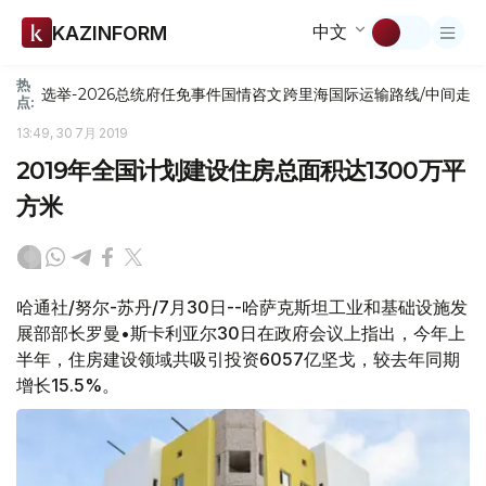
中文
KAZINFORM
热
选举-2026
总统府
任免
事件
国情咨文
跨里海国际运输路线/中间走
点:
13:49, 30 7月 2019
2019年全国计划建设住房总面积达1300万平
方米
哈通社/努尔-苏丹/7月30日--哈萨克斯坦工业和基础设施发
展部部长罗曼•斯卡利亚尔30日在政府会议上指出，今年上
半年，住房建设领域共吸引投资6057亿坚戈，较去年同期
增长15.5%。