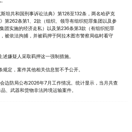
戈。
斯坦共和国刑事诉讼法典》第128至132条，两名哈萨克
第262条第1、2款（组织、领导有组织犯罪集团以及参
罪集团实施的经济走私）以及第236条第3款（有组织犯罪
，被依法拘捕，并被羁押于阿拉木图市警察局临时看守
对上述嫌疑人采取羁押这一强制措施。
1条规定，案件其他相关信息暂不予公开。
会边防局公布2026年7月工作情况。统计显示，当月共查
毒品、武器和货物非法跨境运输案件。