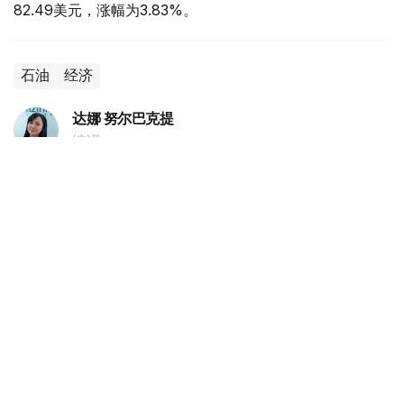
82.49美元，涨幅为3.83%。
石油
经济
达娜 努尔巴克提
编译
20:52, 06 8月 2026
惠誉评级授予MyCar Finance长期国际信用
评级
（
哈萨克国际通讯社讯
）国际评级机构惠誉已授予小额信贷
机构MyCar Finance长期国际信用评级“B”，以及国内长期
信用评级“BB(kaz)”。