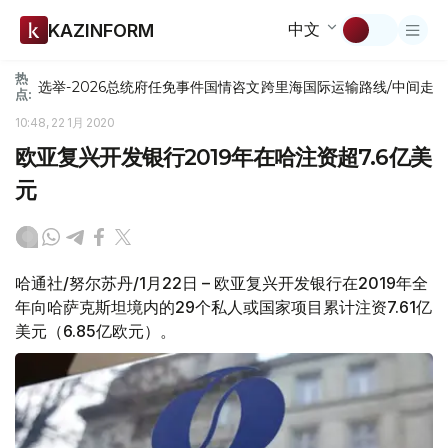
中文
KAZINFORM
热
选举-2026
总统府
任免
事件
国情咨文
跨里海国际运输路线/中间走
点:
10:48, 22 1月 2020
欧亚复兴开发银行2019年在哈注资超7.6亿美
元
哈通社/努尔苏丹/1月22日 – 欧亚复兴开发银行在2019年全
年向哈萨克斯坦境内的29个私人或国家项目累计注资7.61亿
美元（6.85亿欧元）。