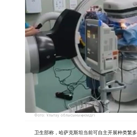
Фото: Ұлытау облысының әкімдігі
卫生部称，哈萨克斯坦当前可自主开展种类繁多