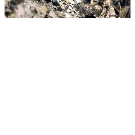
Фото: magnific.com
根据文件，按照批准的矿产储量计算，该矿山计划开采16
年。其中，企业将在13年时间内按照年产100万吨原矿的设
计产能开展生产。用于开发该矿床的地下资源区块总面积为
4.499平方公里。
“矿山总体生产能力确定为年产100万吨，之后产量
将逐步下降。根据设计阶段确定的矿产储量，矿山使
用年限为16年。其中，自按照设计产能（年产100万
吨）启动采矿作业之日起，矿山将运行13年。”文件
指出。