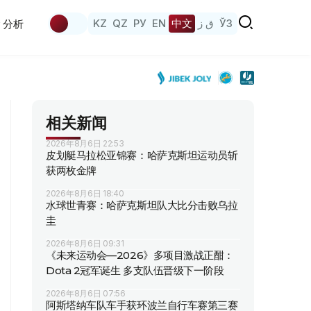
KZ
QZ
РУ
EN
中文
ق ز
ЎЗ
分析
相关新闻
2026年8月6日 22:53
皮划艇马拉松亚锦赛：哈萨克斯坦运动员斩
获两枚金牌
2026年8月6日 18:40
水球世青赛：哈萨克斯坦队大比分击败乌拉
圭
2026年8月6日 09:31
《未来运动会—2026》多项目激战正酣：
Dota 2冠军诞生 多支队伍晋级下一阶段
2026年8月6日 07:56
阿斯塔纳车队车手获环波兰自行车赛第三赛