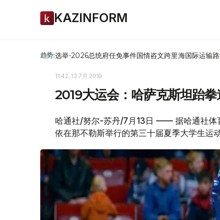
KAZINFORM
选举-2026
总统府
任免
事件
国情咨文
跨里海国际运输路
趋势:
11:42, 13 7月 2019
2019大运会：哈萨克斯坦跆
哈通社/努尔-苏丹/7月13日 —— 据哈通
依在那不勒斯举行的第三十届夏季大学生运