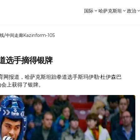
国际
哈萨克斯坦
政治
线/中间走廊
Kazinform-105
拳道选手摘得银牌
社体育网报道，哈萨克斯坦跆拳道选手斯玛伊勒·杜伊森巴
动会上获得了银牌。