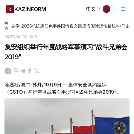
中文
KAZINFORM
热
选举-2026
总统府
任免
事件
国情咨文
跨里海国际运输路线/中间走
点:
09:57, 09 10月 2019
集安组织举行年度战略军事演习“战斗兄弟会
2019”
哈通社/努尔-苏丹/10月9日 -- 集体安全条约组织
（CSTO）举行年度战略军事演习«战斗兄弟会2019»。