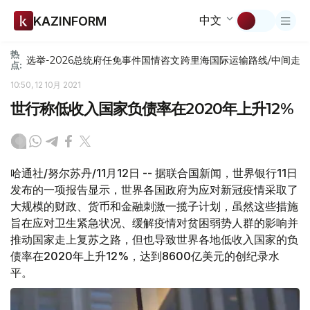
中文
KAZINFORM
热
选举-2026
总统府
任免
事件
国情咨文
跨里海国际运输路线/中间走
点:
10:50, 12 10月 2021
世行称低收入国家负债率在2020年上升12%
哈通社/努尔苏丹/11月12日 -- 据联合国新闻，世界银行11日
发布的一项报告显示，世界各国政府为应对新冠疫情采取了
大规模的财政、货币和金融刺激一揽子计划，虽然这些措施
旨在应对卫生紧急状况、缓解疫情对贫困弱势人群的影响并
推动国家走上复苏之路，但也导致世界各地低收入国家的负
债率在2020年上升12%，达到8600亿美元的创纪录水
平。