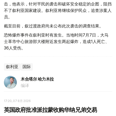
击，他表示，针对平民的袭击和破坏安全稳定的企图，阻挡
不了叙利亚国家建设。叙利亚将继续保护民众，追查涉案人
员。
截至目前，叙过渡政府尚未公布此次袭击的调查结果。
恐怖爆炸事件在叙利亚时有发生。当地时间7月7日，大马
士革市中心旅游部大楼附近发生两起爆炸，造成1人死亡、
36人受伤。
叙利亚
国际
木合塔尔 哈力木拉
编译
17:20, 07 8月 2026
英国政府批准派拉蒙收购华纳兄弟交易