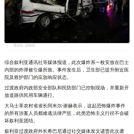
Фото: SANA
综合叙利亚通讯社等媒体报道，此次爆炸系一枚安放在巴士
内部的炸弹被引爆所致。事件发生后，卫生部已提升附近医
院及救护部门的应急响应状态。
过渡政府内政部安全部队和民防部门已控制现场，并重新开
放道路供民用车辆通行。
大马士革农村省省长阿米尔·谢赫表示，这起恐怖爆炸事件
的所有涉案人员都难逃法律严惩，此类恐怖主义行径不会破
坏叙利亚团结。
叙利亚过渡政府外长希巴尼通过社交媒体发文谴责此次袭