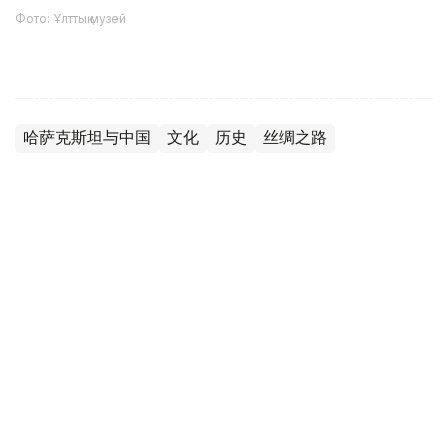
Фото: Ұлттық музей
哈萨克斯坦与中国
文化
历史
丝绸之路
达娜 努尔巴克提
编译
22:19, 02 7月 2026
“丝路绮粲”丝绸艺术巡展在阿斯塔纳国家博
物馆开幕
（
哈萨克国际通讯社讯
）7月2日，“丝路绮粲：当代中国丝