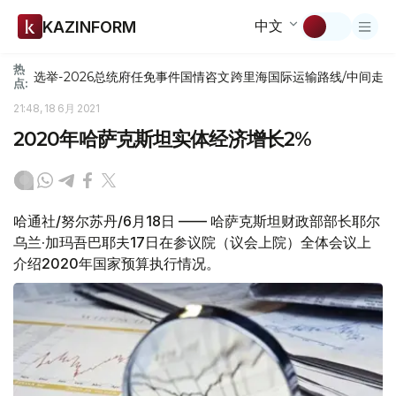
中文
KAZINFORM
热
选举-2026
总统府
任免
事件
国情咨文
跨里海国际运输路线/中间走
点:
21:48, 18 6月 2021
2020年哈萨克斯坦实体经济增长2%
哈通社/努尔苏丹/6月18日 —— 哈萨克斯坦财政部部长耶尔
乌兰·加玛吾巴耶夫17日在参议院（议会上院）全体会议上
介绍2020年国家预算执行情况。