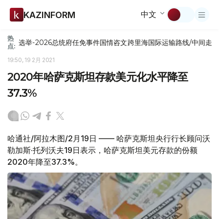
中文
KAZINFORM
热
选举-2026
总统府
任免
事件
国情咨文
跨里海国际运输路线/中间走
点:
19:50, 19 2月 2021
2020年哈萨克斯坦存款美元化水平降至
37.3%
哈通社/阿拉木图/2月19日 —— 哈萨克斯坦央行行长顾问沃
勒加斯·托列沃夫19日表示，哈萨克斯坦美元存款的份额
2020年降至37.3%。