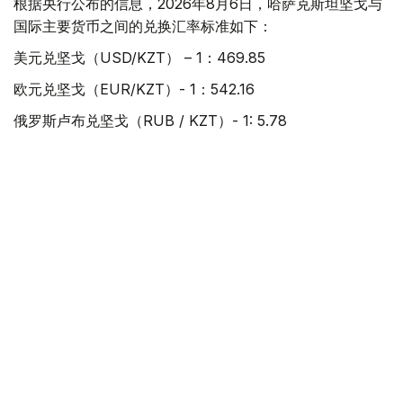
根据央行公布的信息，2026年8月6日，哈萨克斯坦坚戈与
国际主要货币之间的兑换汇率标准如下：
美元兑坚戈（USD/KZT） – 1：469.85
欧元兑坚戈（EUR/KZT）- 1：542.16
俄罗斯卢布兑坚戈（RUB / KZT）- 1: 5.78
土耳其里拉兑坚戈（TRY / KZT）- 1: 9.88
中国元兑坚戈（CNY / KZT）- 1：69.61
值得一提的是，根据哈萨克斯坦国家银行规定，截至阿斯塔
纳时间当日15:30，在哈萨克斯坦证券交易所形成的坚戈兑
美元加权平均汇率，将被确定为下一工作日坚戈兑美元官方
汇率；坚戈兑其他外币的官方汇率，则依据截至阿斯塔纳时
间16:00形成的交叉汇率计算得出。
经济
坚戈
外汇