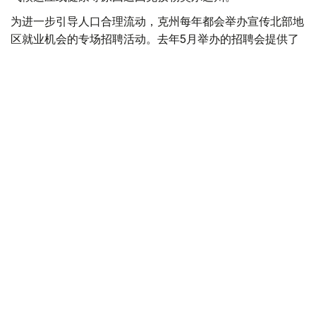
为进一步引导人口合理流动，克州每年都会举办宣传北部地
区就业机会的专场招聘活动。去年5月举办的招聘会提供了
8000多个就业岗位，今年岗位数量进一步增加，已超过
9000个。
“我们已经分别与北哈萨克斯坦州、东哈萨克斯坦州
以及卡拉干达州签署了双边合作备忘录。”道列特巴
耶娃补充说，“招聘活动期间，200多名居民通过积
极就业措施获得支持，或成功落实稳定就业岗位。此
外，约80名城镇居民详细了解了北部地区用人单位
提供的岗位信息，并表示有意迁往当地发展。”
据了解，为帮助迁居居民顺利安置，国家推出了一系列配套
支持政策，包括发放搬迁补助、提供住房租赁和公用事业费
用补贴、给予用人单位工资补贴、推荐参加短期职业技能培
训、提供就业和创业扶持，以及发放可用于购买住房的“经
济流动性证书”。