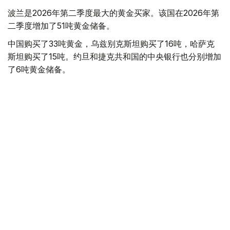
波兰是2026年第二季度最大的黄金买家。该国在2026年第
二季度增加了51吨黄金储备。
中国购买了33吨黄金，乌兹别克斯坦购买了16吨，哈萨克
斯坦购买了15吨。约旦和捷克共和国的中央银行也分别增加
了6吨黄金储备。
全球各国央行在第二季度共购买了约289吨黄金，比2025年
同期增长了62%。去年同期，黄金购买量约为178吨。
世界黄金协会称，黄金需求的增长受到地缘政治不确定性、
本季度贵金属价格下跌，以及各国寻求国际储备多元化等因
素的影响。
根据该协会进行的一项调查，89%的央行行长预计未来一
年全球黄金储备量将会增加。45%的受访者表示，他们的
国家计划增加黄金储备。
黄金储备
哈萨克斯坦
经济
央行
金融