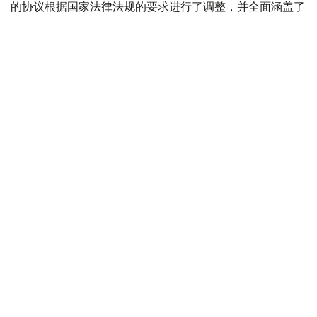
的协议根据国家法律法规的要求进行了调整，并全面涵盖了
所有重要的组织和实践问题。
国际奥委会高度赞赏的一项主要创新是为奥运代表团的每个
类别制定了四份独立的协议。具体而言，运动员、教练员和
医务人员、媒体代表以及其他官员都分别签署了单独的协
议。每份协议都结构统一，并清晰列明了所有要求。这些文
件涵盖行为准则、遵守国际奥委会规章、财务要求、比赛期
间使用个人社交网络的程序、穿着官方运动服的义务以及解
决可能出现的法律纠纷的途径。
国际奥委会专家也特别关注文件制定过程中采用的跨学科方
法。这些协议的制定借鉴了曾率领国家代表团参加奥运会的
代表团团长的经验。此外，哈萨克斯坦奥委会的体育、国际
关系、媒体、市场营销和法律支持等领域的专家也直接参与
了这项工作。
国际奥委会认为，哈萨克斯坦奥委会的经验是有效落实国际
标准和《奥林匹克宪章》原则并将其融入国家实践的成功典
范。为此，国际奥委会向其他国家奥委会推荐了哈萨克斯坦