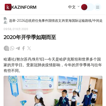
中文
KAZINFORM
热
选举-2026
总统府
任免
事件
国情咨文
跨里海国际运输路线/中间走
点:
09:58, 01 9月 2020
2020年开学季如期而至
哈通社/努尔苏丹/9月1日--今天是哈萨克斯坦和世界多个国
家的开学日。受新冠肺炎疫情影响，今年的开学季将与往年
有些不同。