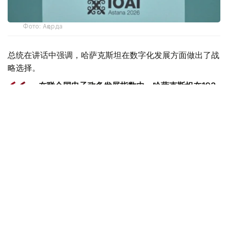
Фото: Ақорда
总统在讲话中强调，哈萨克斯坦在数字化发展方面做出了战
略选择。
- 在联合国电子政务发展指数中，哈萨克斯坦在193
个国家中排名第24位。我国在引进新技术方面处于
中亚领先地位。我们正在构建一个统一的创新生态系
统。在这里，人工智能正日益渗透到公共生活的各个
领域，成为管理国家、经济和商业的重要机制。我在
去年的国情咨文中明确提出，要在未来三年内将哈萨
克斯坦转型为一个全面数字化的国家。宣布2026年
为“数字化和人工智能年”也是朝着这一战略方向迈出
的重要一步。此外，以创新为驱动的国家发展方向已
在7月1日生效的《哈萨克斯坦新宪法》中得到清晰
阐述。这仅仅是整个进程的开始。-他说。