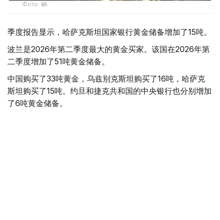
Фото: ӨзА
季度报告显示，哈萨克斯坦国家银行黄金储备增加了15吨。
波兰是2026年第二季度最大的黄金买家。该国在2026年第
二季度增加了51吨黄金储备。
中国购买了33吨黄金，乌兹别克斯坦购买了16吨，哈萨克
斯坦购买了15吨。约旦和捷克共和国的中央银行也分别增加
了6吨黄金储备。
全球各国央行在第二季度共购买了约289吨黄金，比2025年
同期增长了62%。去年同期，黄金购买量约为178吨。
世界黄金协会称，黄金需求的增长受到地缘政治不确定性、
本季度贵金属价格下跌，以及各国寻求国际储备多元化等因
素的影响。
根据该协会进行的一项调查，89%的央行行长预计未来一
年全球黄金储备量将会增加。45%的受访者表示，他们的
国家计划增加黄金储备。