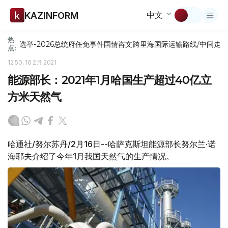
中文
KAZINFORM
热
选举-2026
总统府
任免
事件
国情咨文
跨里海国际运输路线/中间走
点:
12:50, 16 2月 2021
能源部长：2021年1月哈国生产超过40亿立
方米天然气
哈通社/努尔苏丹/2月16日--哈萨克斯坦能源部长努尔兰·诺
海耶夫介绍了今年1月我国天然气的生产情况。