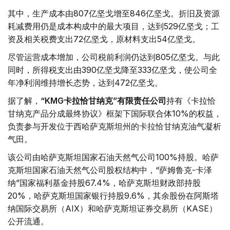
其中，生产成本由807亿坚戈增至846亿坚戈。折旧及资源
耗减费用仍是成本构成中的最大项目，达到529亿坚戈；工
资及相关税费支出72亿坚戈，原材料支出54亿坚戈。
尽管运营成本增加，公司税前利润仍达到805亿坚戈。与此
同时，所得税支出由390亿坚戈降至333亿坚戈，使公司全
年净利润维持增长态势，达到472亿坚戈。
据了解，
“KMG卡拉恰甘纳克”有限责任公司
持有《卡拉恰
甘纳克产品分成最终协议》框架下国际联合体10%的权益，
负责参与开发位于西哈萨克斯坦州的卡拉恰甘纳克油气凝析
气田。
该公司由哈萨克斯坦国家石油天然气公司100%持股。哈萨
克斯坦国家石油天然气公司股权结构中，“萨姆鲁克-卡泽
纳”国家福利基金持股67.4%，哈萨克斯坦财政部持股
20%，哈萨克斯坦国家银行持股9.6%，其余股份在阿斯塔
纳国际交易所（AIX）和哈萨克斯坦证券交易所（KASE）
公开流通。