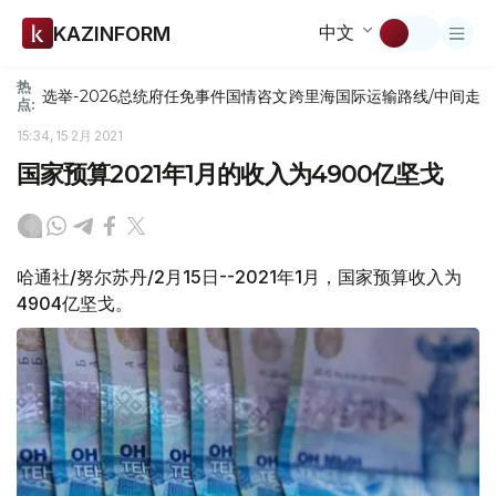
中文
KAZINFORM
热
选举-2026
总统府
任免
事件
国情咨文
跨里海国际运输路线/中间走
点:
15:34, 15 2月 2021
国家预算2021年1月的收入为4900亿坚戈
哈通社/努尔苏丹/2月15日--2021年1月，国家预算收入为
4904亿坚戈。