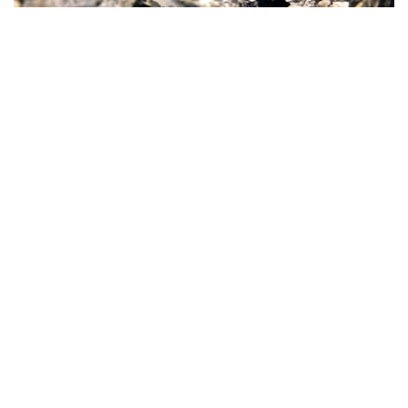
Фото: magnific.com
根据文件，按照批准的矿产储量计算，该矿山计划开采16
年。其中，企业将在13年时间内按照年产100万吨原矿的设
计产能开展生产。用于开发该矿床的地下资源区块总面积为
4.499平方公里。
“矿山总体生产能力确定为年产100万吨，之后产量
将逐步下降。根据设计阶段确定的矿产储量，矿山使
用年限为16年。其中，自按照设计产能（年产100万
吨）启动采矿作业之日起，矿山将运行13年。”文件
指出。
值得一提的是，矿产开采计划于2028年启动。在此之前，