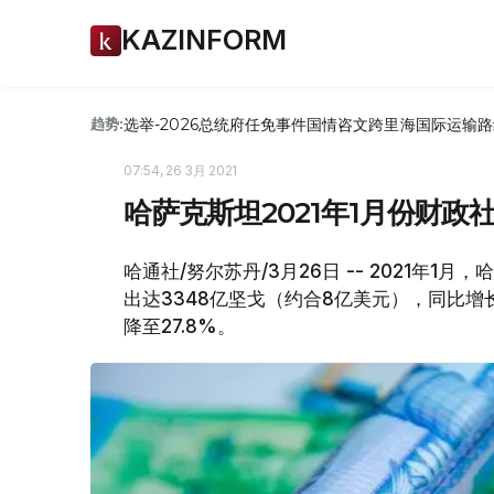
KAZINFORM
选举-2026
总统府
任免
事件
国情咨文
跨里海国际运输路
趋势:
07:54, 26 3月 2021
哈萨克斯坦2021年1月份财政
哈通社/努尔苏丹/3月26日 -- 2021年
出达3348亿坚戈（约合8亿美元），同比增长
降至27.8%。