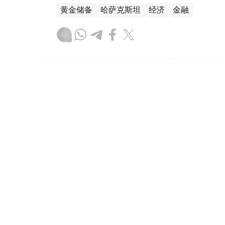
黄金储备
哈萨克斯坦
经济
金融
木合塔尔 哈力木拉
编译
08:31, 31 7月 2026
哈萨克斯坦是全球五大黄金购
（哈萨克国际通讯社讯）根据世界黄金协会（Worl
坦成为2026年第二季度全球央行黄金购买