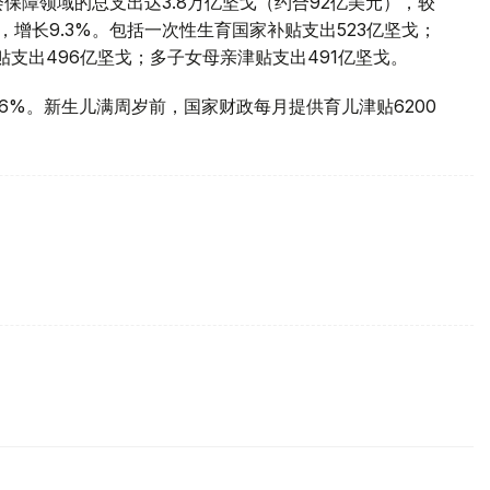
社会保障领域的总支出达3.8万亿坚戈（约合92亿美元），较
，增长9.3%。包括一次性生育国家补贴支出523亿坚戈；
贴支出496亿坚戈；多子女母亲津贴支出491亿坚戈。
5.6%。新生儿满周岁前，国家财政每月提供育儿津贴6200