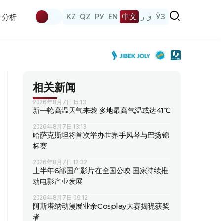
KZ
QZ
РУ
EN
中文
ق ز
ЎЗ
分析
相关新闻
2026年8月7日 15:13
新一轮高温天气来袭 多地最高气温或达41℃
2026年8月7日 13:13
哈萨克斯坦将首次举办世界手风琴与巴扬锦
标赛
2026年8月7日 12:32
上半年6部国产影片在全国公映 国家持续推
动电影产业发展
2026年8月7日 09:12
阿斯塔纳动漫展业余Cosplay大赛揭晓获奖
者