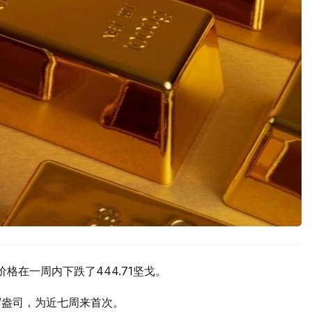
价格在一周内下跌了444.71坚戈。
元/盎司，为近七周来首次。