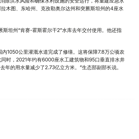
消除洪水风险和确保水利设施的安全运行，将重建应急水
于阿拉木图、东哈州、克孜勒奥尔达州和突厥斯坦州的4座水
斯坦州“肯赛-霍斯霍尔干2”水库去年交付使用。他还指
内1050公里灌溉水道完成了修缮。这将保障7.8万公顷农
同时，2021年约有6000座水工建筑物和95口垂直排水井
去年的用水量减少了2.73亿立方米。”生态部副部长说。