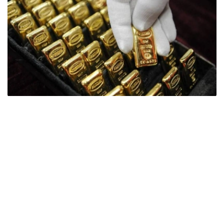
Фото: ӨзА
季度报告显示，哈萨克斯坦国家银行黄金储备增加了15吨。
波兰是2026年第二季度最大的黄金买家。该国在2026年第
二季度增加了51吨黄金储备。
中国购买了33吨黄金，乌兹别克斯坦购买了16吨，哈萨克
斯坦购买了15吨。约旦和捷克共和国的中央银行也分别增加
了6吨黄金储备。
全球各国央行在第二季度共购买了约289吨黄金，比2025年