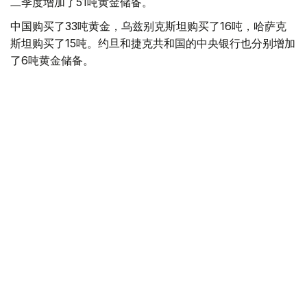
二季度增加了51吨黄金储备。
中国购买了33吨黄金，乌兹别克斯坦购买了16吨，哈萨克
斯坦购买了15吨。约旦和捷克共和国的中央银行也分别增加
了6吨黄金储备。
全球各国央行在第二季度共购买了约289吨黄金，比2025年
同期增长了62%。去年同期，黄金购买量约为178吨。
世界黄金协会称，黄金需求的增长受到地缘政治不确定性、
本季度贵金属价格下跌，以及各国寻求国际储备多元化等因
素的影响。
根据该协会进行的一项调查，89%的央行行长预计未来一
年全球黄金储备量将会增加。45%的受访者表示，他们的
国家计划增加黄金储备。
黄金储备
哈萨克斯坦
经济
央行
金融
木合塔尔 哈力木拉