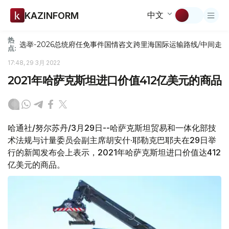
中文
KAZINFORM
热
选举-2026
总统府
任免
事件
国情咨文
跨里海国际运输路线/中间走
点:
17:48, 29 3月 2022
2021年哈萨克斯坦进口价值412亿美元的商品
哈通社/努尔苏丹/3月29日--哈萨克斯坦贸易和一体化部技
术法规与计量委员会副主席胡安什·耶勒克巴耶夫在29日举
行的新闻发布会上表示，2021年哈萨克斯坦进口价值达412
亿美元的商品。