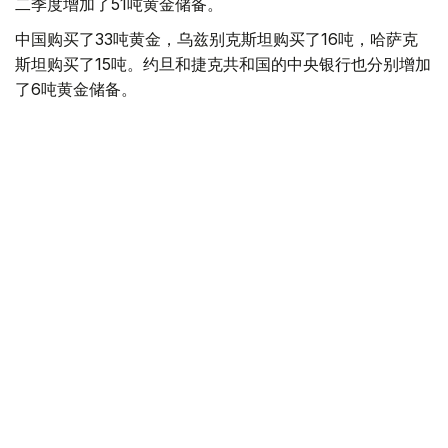
二季度增加了51吨黄金储备。
中国购买了33吨黄金，乌兹别克斯坦购买了16吨，哈萨克
斯坦购买了15吨。约旦和捷克共和国的中央银行也分别增加
了6吨黄金储备。
全球各国央行在第二季度共购买了约289吨黄金，比2025年
同期增长了62%。去年同期，黄金购买量约为178吨。
世界黄金协会称，黄金需求的增长受到地缘政治不确定性、
本季度贵金属价格下跌，以及各国寻求国际储备多元化等因
素的影响。
根据该协会进行的一项调查，89%的央行行长预计未来一
年全球黄金储备量将会增加。45%的受访者表示，他们的
国家计划增加黄金储备。
黄金储备
哈萨克斯坦
经济
央行
金融
木合塔尔 哈力木拉