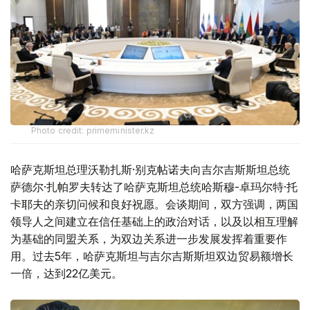
Photo credit: primeminister.kz
哈萨克斯坦总理沃勒扎斯·别克帖诺夫向吉尔吉斯斯坦总统
萨德尔·扎帕罗夫转达了哈萨克斯坦总统哈斯穆-卓玛尔特·托
卡耶夫的亲切问候和良好祝愿。会谈期间，双方强调，两国
领导人之间建立在信任基础上的政治对话，以及以相互理解
为基础的同盟关系，为双边关系进一步发展发挥着重要作
用。过去5年，哈萨克斯坦与吉尔吉斯斯坦双边贸易额增长
一倍，达到22亿美元。