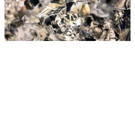
Фото: magnific.com
根据文件，按照批准的矿产储量计算，该矿山计划开采16
年。其中，企业将在13年时间内按照年产100万吨原矿的设
计产能开展生产。用于开发该矿床的地下资源区块总面积为
4.499平方公里。
“矿山总体生产能力确定为年产100万吨，之后产量
将逐步下降。根据设计阶段确定的矿产储量，矿山使