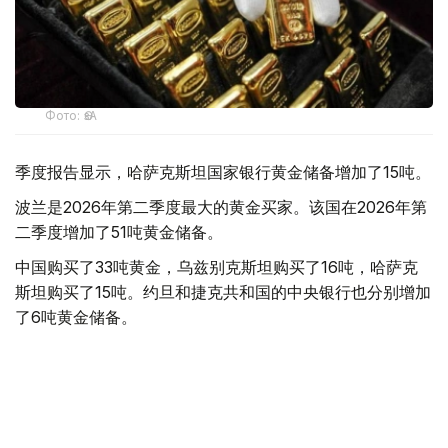
Фото: ӨзА
季度报告显示，哈萨克斯坦国家银行黄金储备增加了15吨。
波兰是2026年第二季度最大的黄金买家。该国在2026年第
二季度增加了51吨黄金储备。
中国购买了33吨黄金，乌兹别克斯坦购买了16吨，哈萨克
斯坦购买了15吨。约旦和捷克共和国的中央银行也分别增加
了6吨黄金储备。
全球各国央行在第二季度共购买了约289吨黄金，比2025年
同期增长了62%。去年同期，黄金购买量约为178吨。
世界黄金协会称，黄金需求的增长受到地缘政治不确定性、
本季度贵金属价格下跌，以及各国寻求国际储备多元化等因