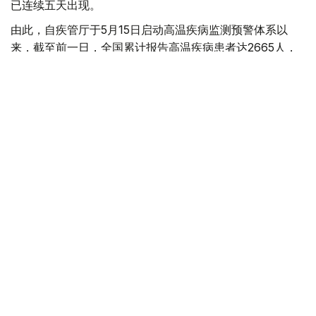
已连续五天出现。
由此，自疾管厅于5月15日启动高温疾病监测预警体系以
来，截至前一日，全国累计报告高温疾病患者达2665人，
死亡病例增至23例。
今年来报告的高温疾病患者总人数低于去年同期（3330
人）水平，但本月5日报告的单日高温疾病患者人数则为去
年同期（62人）的3.4倍，累计高温相关死亡病例已超过去
年（21例）水平。
韩国
国际
天气
木合塔尔 哈力木拉
编译
08:58, 06 8月 2026
阿拉伯和伊斯兰国家谴责以色列耶路撒冷政