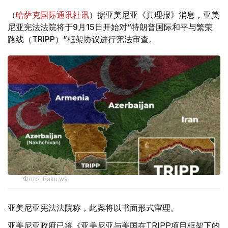
（
哈萨克国际通讯社讯
）据亚美尼亚《真理报》消息，亚美
尼亚宪法法院将于9月15日开始对“特朗普国际和平与繁荣
路线（TRIPP）”框架协议进行宪法审查。
Фото: Baku.ws
亚美尼亚宪法法院称，此案将以书面形式审理。
亚美尼亚政府已将《亚美尼亚与美国在TRIPP项目框架下的