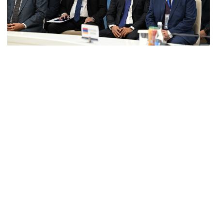
Фото: primeminister.kz
本次欧亚政府间理事会会议最终签署了六项文件。其中包括
《欧亚经济联盟货物电子贸易协定》。该协定的实施将有助
于推动电子商务快速发展，拓展企业合作空间，并为各方进
入伙伴国市场创造更加有利的条件。此外，会议还签署了关
于相互承认欧亚经济联盟成员国科学学术头衔相关文件的协
议，并通过了关于进一步发展合作的一系列决议。
据悉，下一次欧亚政府间理事会会议将于10月1日至2日在白
俄罗斯首都明斯克举行。
欧亚经济联盟
外交
政府
经济