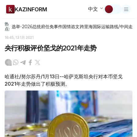
中文
KAZINFORM
热
选举-2026
总统府
任免
事件
国情咨文
跨里海国际运输路线/中间走
点:
16:45, 13 1月 2021
央行积极评价坚戈的2021年走势
哈通社/努尔苏丹/1月13日--哈萨克斯坦央行对本币坚戈
2021年走势做出了积极预测。