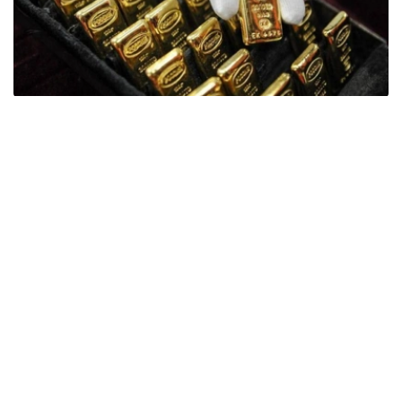
Фото: ӨзА
季度报告显示，哈萨克斯坦国家银行黄金储备增加了15吨。
波兰是2026年第二季度最大的黄金买家。该国在2026年第
二季度增加了51吨黄金储备。
中国购买了33吨黄金，乌兹别克斯坦购买了16吨，哈萨克
斯坦购买了15吨。约旦和捷克共和国的中央银行也分别增加
了6吨黄金储备。
全球各国央行在第二季度共购买了约289吨黄金，比2025年
同期增长了62%。去年同期，黄金购买量约为178吨。
世界黄金协会称，黄金需求的增长受到地缘政治不确定性、
本季度贵金属价格下跌，以及各国寻求国际储备多元化等因