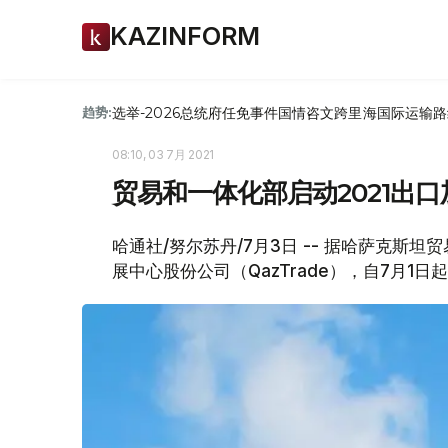
KAZINFORM
选举-2026
总统府
任免
事件
国情咨文
跨里海国际运输路
趋势:
08:10, 03 7月 2021
贸易和一体化部启动2021出
哈通社/努尔苏丹/7月3日 -- 据哈萨克
展中心股份公司（QazTrade），自7月1日