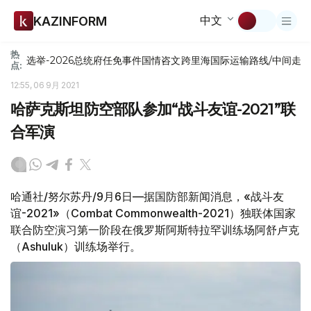
中文
KAZINFORM
热
选举-2026
总统府
任免
事件
国情咨文
跨里海国际运输路线/中间走
点:
12:55, 06 9月 2021
哈萨克斯坦防空部队参加“战斗友谊-2021”联
合军演
哈通社/努尔苏丹/9月6日—据国防部新闻消息，«战斗友
谊-2021»（Combat Commonwealth-2021）独联体国家
联合防空演习第一阶段在俄罗斯阿斯特拉罕训练场阿舒卢克
（Ashuluk）训练场举行。