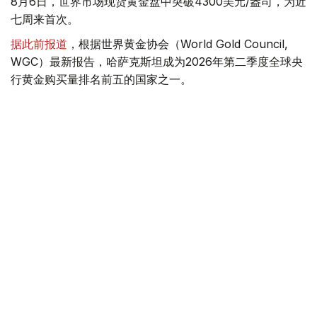
8月6日，世界市场现货黄金盘中突破4300美元/盎司，为近
七周来首次。
据此前报道
，根据世界黄金协会（World Gold Council,
WGC）最新报告，哈萨克斯坦成为2026年第二季度全球央
行黄金购买量排名前五的国家之一。
季度报告显示，哈萨克斯坦国家银行黄金储备增加了15吨。
黄金储备
哈萨克斯坦
经济
金融
木合塔尔 哈力木拉
编译
08:31, 31 7月 2026
哈萨克斯坦是全球五大黄金购买国之一