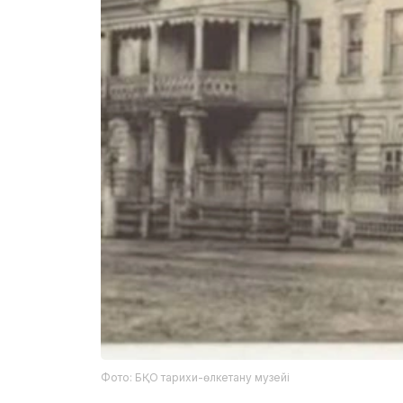
Фото: БҚО тарихи-өлкетану музейі