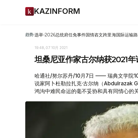
KAZINFORM
选举-2026
总统府
任免
事件
国情咨文
跨里海国际运输路
趋势:
19:48, 07 10月 2021
坦桑尼亚作家古尔纳获2021
哈通社/努尔苏丹/10月7日 —— 瑞典文学院
说家阿卜杜勒拉扎克·古尔纳（Abdulraza
鸿沟中难民命运的毫不妥协和具有同情心的