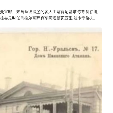
曼官邸。来自圣彼得堡的客人由副官尼基塔·东斯科伊迎
往会见时任乌拉尔哥萨克军阿塔曼瓦西里·波卡季洛夫。