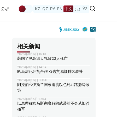
KZ
QZ
РУ
EN
中文
ق ز
ЎЗ
分析
相关新闻
2026年8月6日 16:10
韩国罕见高温天气致23人死亡
2026年8月6日 14:54
哈乌深化经贸合作 双边贸易额持续攀升
2026年8月6日 08:58
阿拉伯和伊斯兰国家谴责以色列耶路撒冷政
策
2026年8月5日 19:54
以总理称哈马斯彻底解除武装前不会从加沙
撤军