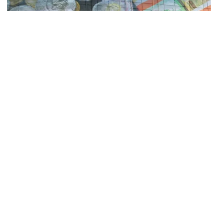
Коллаж: Kazinform/Pexels
此前，哈萨克斯坦国家银行自2025年10月起一直将基准利
率维持在18%的水平，并在2026年6月一次性下调至17%。
哈萨克斯坦总统哈斯穆-卓玛尔特·托卡耶夫此前曾要求国家
银行在制定基准利率政策时进行全面审慎评估，综合考虑经
济发展和市场形势作出决策。
在此次利率决议公布前，市场机构和分析人士对国家银行的
决定存在不同预期。部分专家认为，国家银行将维持现有利
率水平不变；另一些分析人士则预测，基准利率将下调0.25
个百分点。
根据哈萨克斯坦国家银行此前开展的专家调查，多数受访专
家预计，到2026年底，哈萨克斯坦基准利率有望进一步降