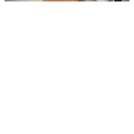
Фото: Мақсат Шағырбаев/ Kazinform
同期，国内市场销售量达到17亿升，同比增长21%；非酒精
饮料进口量同比增长29.6%，达到2.171亿升，进口产品占
国内市场销量的11.4%。
国家统计局表示，哈萨克斯坦出口的非酒精饮料主要为添加
糖或其他甜味剂，以及添加调味剂和香料的饮用水及其他饮
料。报告期内，此类产品出口量达到1.728亿升，出口额为
7550万美元。
据此前报道
，截至7月1日，哈萨克斯坦全国人口达到
2059.0589万人，较年初增加90767人。数据显示，人口
增长主要集中在阿斯塔纳、阿拉木图和奇姆肯特三大城市，
城市人口持续增加，而部分地区人口仍呈下降趋势。
统计
哈萨克斯坦
经济