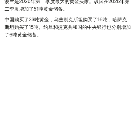
波兰是2026年第二季度最大的黄金买家。该国在2026年第
二季度增加了51吨黄金储备。
中国购买了33吨黄金，乌兹别克斯坦购买了16吨，哈萨克
斯坦购买了15吨。约旦和捷克共和国的中央银行也分别增加
了6吨黄金储备。
全球各国央行在第二季度共购买了约289吨黄金，比2025年
同期增长了62%。去年同期，黄金购买量约为178吨。
世界黄金协会称，黄金需求的增长受到地缘政治不确定性、
本季度贵金属价格下跌，以及各国寻求国际储备多元化等因
素的影响。
根据该协会进行的一项调查，89%的央行行长预计未来一
年全球黄金储备量将会增加。45%的受访者表示，他们的
国家计划增加黄金储备。
黄金储备
哈萨克斯坦
经济
央行
金融