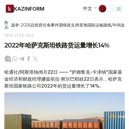
中文
KAZINFORM
热
选举-2026
总统府
任免
事件
国情咨文
跨里海国际运输路线/中间走
点:
16:50, 22 6月 2023
2022年哈萨克斯坦铁路货运量增长14%
哈通社/阿斯塔纳/6月22日 —— “萨姆鲁克-卡泽纳”国家基
金经济和财政经理娜兹依拉·努尔巴耶娃22日表示，哈萨克
斯坦国家铁路公司2022年的货运量增长了14%。