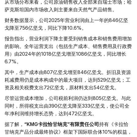
从市场分布来看，公司原油销售收入全部来自瑞士市场；哈
萨克斯坦国内市场收入则主要来自天然气产品销售。
财务数据显示，公司2025年营业利润由上一年的846亿坚
戈降至756亿坚戈，同比下降10.6%。
报告指出，营业利润下降主要受到销售成本和销售费用增加
的影响。全年运营支出（包括生产成本、销售费用及行政费
用）由2024年的1018亿坚戈增至1086亿坚戈，同比增长
6.7%。
其中，生产成本由807亿坚戈增至846亿坚戈。折旧及资源
耗减费用仍是成本构成中的最大项目，达到529亿坚戈；工
资及相关税费支出72亿坚戈，原材料支出54亿坚戈。
尽管运营成本增加，公司税前利润仍达到805亿坚戈。与此
同时，所得税支出由390亿坚戈降至333亿坚戈，使公司全
年净利润维持增长态势，达到472亿坚戈。
据了解，
“KMG卡拉恰甘纳克”有限责任公司
持有《卡拉恰
甘纳克产品分成最终协议》框架下国际联合体10%的权益，