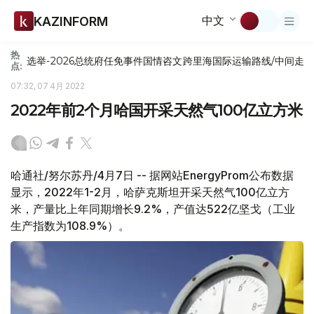
中文
KAZINFORM
热
选举-2026
总统府
任免
事件
国情咨文
跨里海国际运输路线/中间走
点:
07:32, 07 4月 2022
2022年前2个月哈国开采天然气100亿立方米
哈通社/努尔苏丹/4月7日 -- 据网站EnergyProm公布数据
显示，2022年1-2月，哈萨克斯坦开采天然气100亿立方
米，产量比上年同期增长9.2%，产值达522亿坚戈（工业
生产指数为108.9%）。