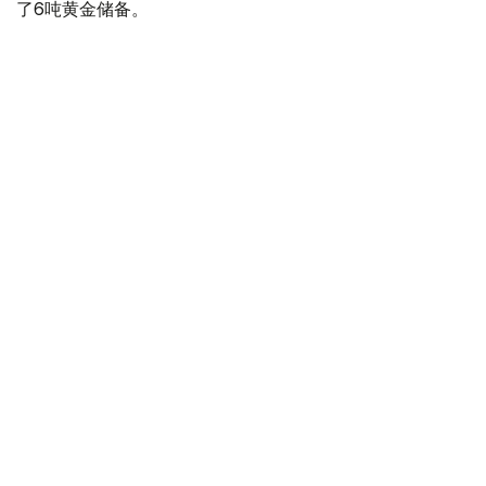
了6吨黄金储备。
全球各国央行在第二季度共购买了约289吨黄金，比2025年
同期增长了62%。去年同期，黄金购买量约为178吨。
世界黄金协会称，黄金需求的增长受到地缘政治不确定性、
本季度贵金属价格下跌，以及各国寻求国际储备多元化等因
素的影响。
根据该协会进行的一项调查，89%的央行行长预计未来一
年全球黄金储备量将会增加。45%的受访者表示，他们的
国家计划增加黄金储备。
黄金储备
哈萨克斯坦
经济
央行
金融
木合塔尔 哈力木拉
编译
12:31, 30 7月 2026