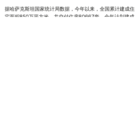
据哈萨克斯坦国家统计局数据，今年以来，全国累计建成住
宅面积850万平方米，共交付住房80667套，全年计划建成
住宅面积达到2000万平方米。
今年1月至6月，全国建筑工程实际完成量同比增长15.2%，
全国17个地区实现正增长。其中，乌勒套州建筑业增长最为
显著，建筑工程量同比增长3.3倍；克孜勒奥尔达州、阿拜
州、巴甫洛达尔州、库斯塔奈州和突厥斯坦州也保持较快增
长。
工业和建设部表示，这些地区不仅住宅建设活跃，还同步推
进铁路、公路、能源、工业、农工综合体、社会基础设施及
工程管网等项目，带动建筑业快速发展。
阿拉木图市建筑增长主要来自住宅、学校、医疗设施和基础
设施建设；阿特劳州则受天然气化工综合体项目带动。与此
同时，东哈州、西哈州、江布尔州、曼格斯套州及奇姆肯特
市住宅和工业项目建设也保持活跃。
不过，北哈州、卡拉干达州和热特苏州建筑工程量有所下