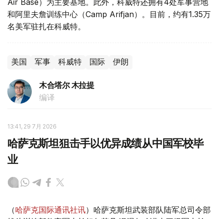
Air Base）为主要基地。此外，科威特还拥有4处军事营地
和阿里夫詹训练中心（Camp Arifjan）。目前，约有1.35万
名美军驻扎在科威特。
美国
军事
科威特
国际
伊朗
木合塔尔 木拉提
编译
13:41, 29 7月 2026
哈萨克斯坦狙击手以优异成绩从中国军校毕
业
（
哈萨克国际通讯社讯
）哈萨克斯坦武装部队陆军总司令部